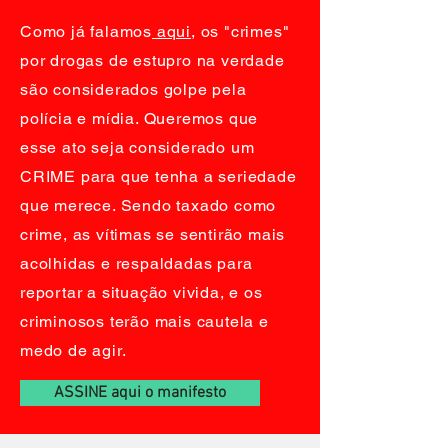
Como já falamos
aqui
, os "crimes"
por drogas de estupro na verdade
são considerados golpe pela
polícia e mídia. Queremos que
esse ato seja considerado um
CRIME para que tenha a seriedade
que merece. Sendo taxado como
crime, as vítimas se sentirão mais
acolhidas e respaldadas para
reportar a situação vivida, e os
criminosos terão mais cautela e
medo de agir.
ASSINE aqui o manifesto