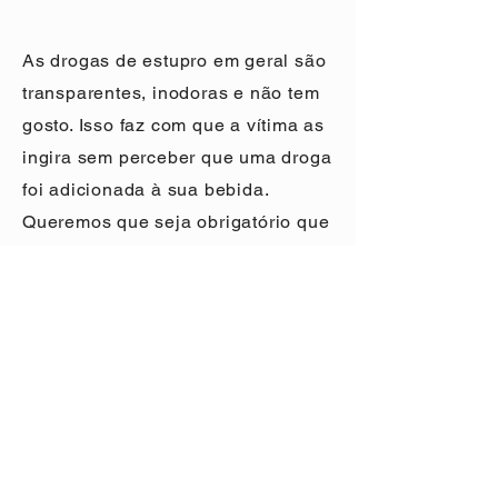
As drogas de estupro em geral são
transparentes, inodoras e não tem
gosto. Isso faz com que a vítima as
ingira sem perceber que uma droga
foi adicionada à sua bebida.
Queremos que seja obrigatório que
essas drogas sejam desenvolvidas
com substâncias que deixem
perceptíveis a sua ingestão,
garantindo que as vítimas
percebam se algo for adicionado
sem consentimento às suas
bebidas.