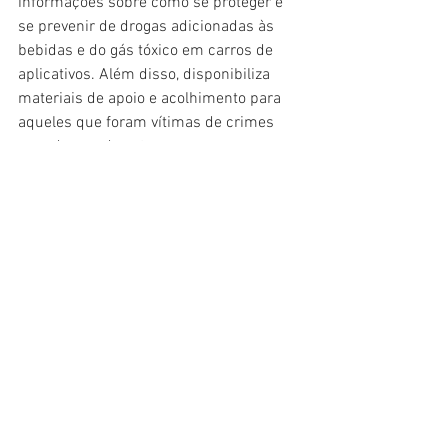
informações sobre como se proteger e 
se prevenir de drogas adicionadas às 
bebidas e do gás tóxico em carros de 
aplicativos. Além disso, disponibiliza 
materiais de apoio e acolhimento para 
aqueles que foram vítimas de crimes 
com drogas de estupro.
A campanha também divulga um 
manifesto que solicita mudanças 
importantes para a diminuição desses 
crimes no Brasil, que pode ser acessado 
e assinado pela população em 
https://www.acordacinderela.com.br/as
sine-o-manifesto
. 
Ouça a entrevista.
*Texto: Colabore com o Futuro